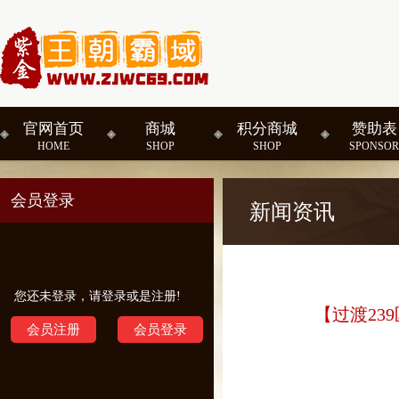
官网首页
商城
积分商城
赞助表
HOME
SHOP
SHOP
SPONSOR
会员登录
新闻资讯
您还未登录，请登录或是注册!
【过渡23
会员注册
会员登录